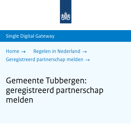
Naar
de
homepage
van
sdg.rijksoverheid.nl
Single Digital Gateway
Home
Regelen in Nederland
Geregistreerd partnerschap melden
Gemeente Tubbergen:
geregistreerd partnerschap
melden