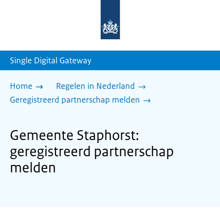
Naar
de
homepage
van
sdg.rijksoverheid.nl
Single Digital Gateway
Home
Regelen in Nederland
Geregistreerd partnerschap melden
Gemeente Staphorst:
geregistreerd partnerschap
melden