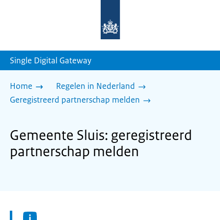
Naar
de
homepage
van
sdg.rijksoverheid.nl
Single Digital Gateway
Home
Regelen in Nederland
Geregistreerd partnerschap melden
Gemeente Sluis: geregistreerd
partnerschap melden