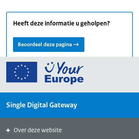
Heeft deze informatie u geholpen?
Beoordeel deze pagina
Ga
naar
de
homepage
van
Single Digital Gateway
Your
Europe,
een
portaal
Over deze website
van