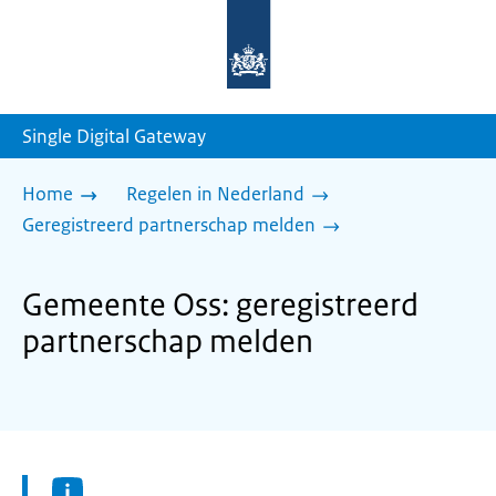
Naar
de
homepage
van
sdg.rijksoverheid.nl
Single Digital Gateway
Home
Regelen in Nederland
Geregistreerd partnerschap melden
Gemeente Oss: geregistreerd
partnerschap melden