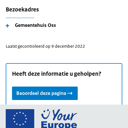
Bezoekadres
Gemeentehuis Oss
Laatst gecontroleerd op 9 december 2022
Heeft deze informatie u geholpen?
Beoordeel deze pagina
Ga
naar
de