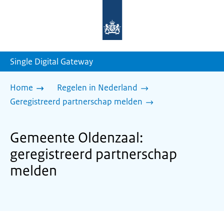
Naar
de
homepage
van
sdg.rijksoverheid.nl
Single Digital Gateway
Home
Regelen in Nederland
Geregistreerd partnerschap melden
Gemeente Oldenzaal:
geregistreerd partnerschap
melden