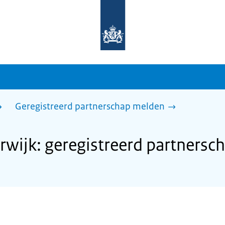
Naar
de
homepage
van
sdg.rijksoverheid.nl
Geregistreerd partnerschap melden
wijk: geregistreerd partnersc