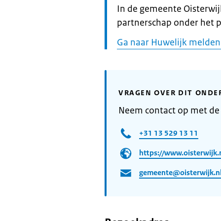
Informatie:
In de gemeente Oisterwij
partnerschap onder het 
Ga naar Huwelijk melden
VRAGEN OVER DIT ONDE
Neem contact op met de
+31 13 529 13 11
https://www.oisterwijk.
gemeente@oisterwijk.n