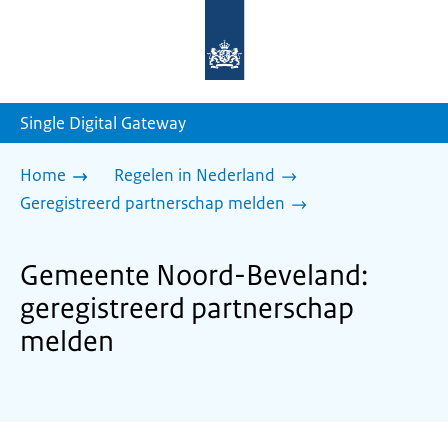
Naar
de
homepage
van
sdg.rijksoverheid.nl
Single Digital Gateway
Home
Regelen in Nederland
Geregistreerd partnerschap melden
Gemeente Noord-Beveland:
geregistreerd partnerschap
melden