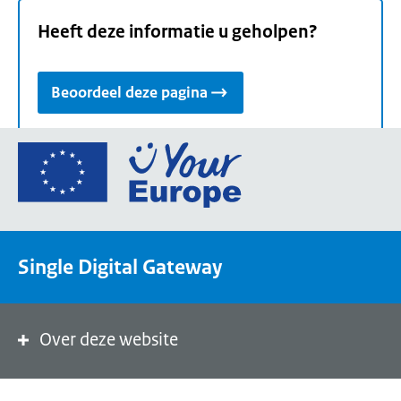
Heeft deze informatie u geholpen?
Beoordeel deze pagina
Ga
naar
de
homepage
van
Single Digital Gateway
Your
Europe,
een
portaal
Over deze website
van
de
Europese