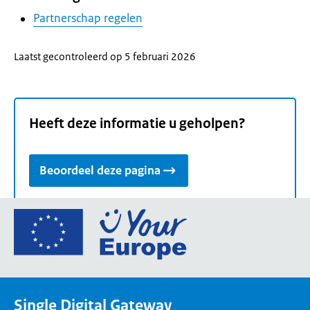
Partnerschap regelen
Laatst gecontroleerd op 5 februari 2026
Heeft deze informatie u geholpen?
Beoordeel deze pagina
Ga
naar
de
homepage
van
Single Digital Gateway
Your