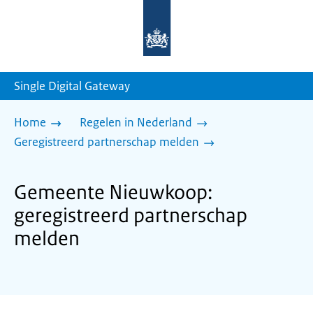
Naar
de
homepage
van
sdg.rijksoverheid.nl
Single Digital Gateway
Home
Regelen in Nederland
Geregistreerd partnerschap melden
Gemeente Nieuwkoop:
geregistreerd partnerschap
melden