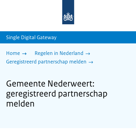
Naar
de
homepage
van
sdg.rijksoverheid.nl
Single Digital Gateway
Home
Regelen in Nederland
Geregistreerd partnerschap melden
Gemeente Nederweert:
geregistreerd partnerschap
melden