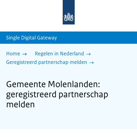
Naar
de
homepage
van
sdg.rijksoverheid.nl
Single Digital Gateway
Home
Regelen in Nederland
Geregistreerd partnerschap melden
Gemeente Molenlanden:
geregistreerd partnerschap
melden