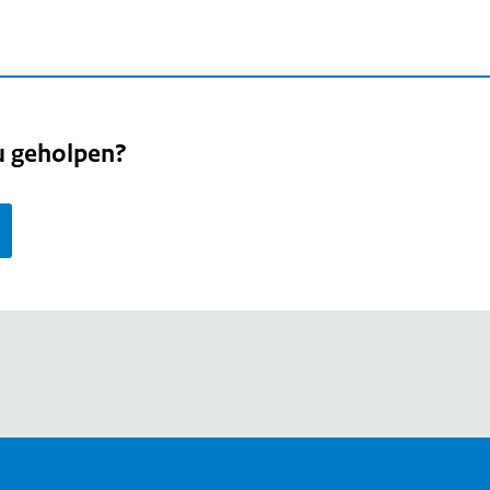
u geholpen?
page