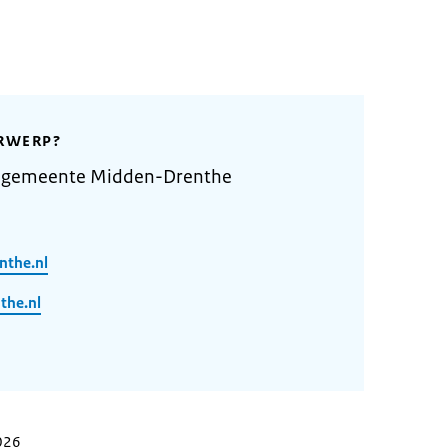
RWERP?
e gemeente Midden-Drenthe
nthe.nl
he.nl
2026