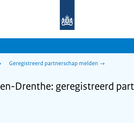
Naar
de
homepage
van
sdg.rijksoverheid.nl
Geregistreerd partnerschap melden
n-Drenthe: geregistreerd par