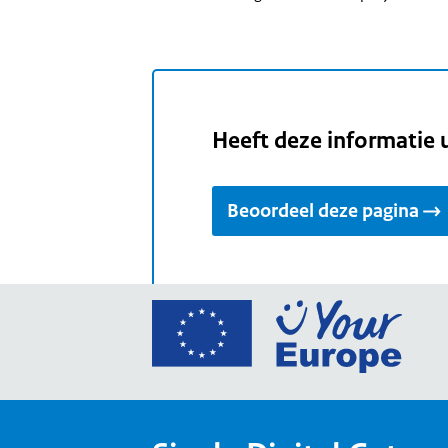
Heeft deze informatie 
Beoordeel deze pagina
Ga
naar
de
home
van