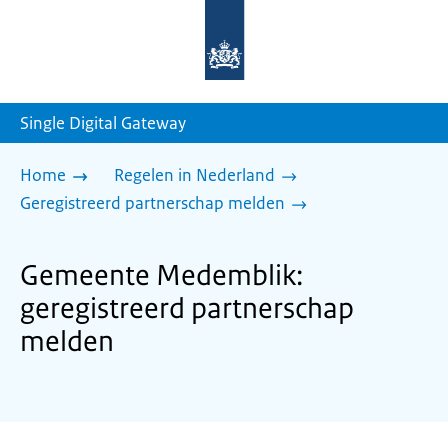
Naar
de
homepage
van
sdg.rijksoverheid.nl
Single Digital Gateway
Home
Regelen in Nederland
Geregistreerd partnerschap melden
Gemeente Medemblik:
geregistreerd partnerschap
melden