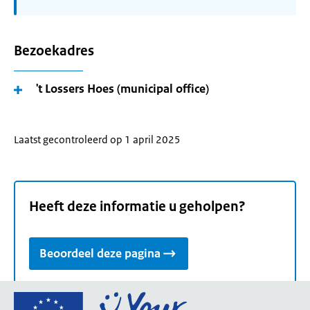
Bezoekadres
't Lossers Hoes (municipal office)
Laatst gecontroleerd op 1 april 2025
Heeft deze informatie u geholpen?
Beoordeel deze pagina
Ga