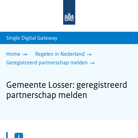
Naar
de
homepage
van
sdg.rijksoverheid.nl
Single Digital Gateway
Home
Regelen in Nederland
Geregistreerd partnerschap melden
Gemeente Losser: geregistreerd
partnerschap melden