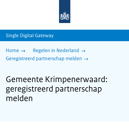
Naar
de
homepage
van
sdg.rijksoverheid.nl
Single Digital Gateway
Home
Regelen in Nederland
Geregistreerd partnerschap melden
Gemeente Krimpenerwaard:
geregistreerd partnerschap
melden