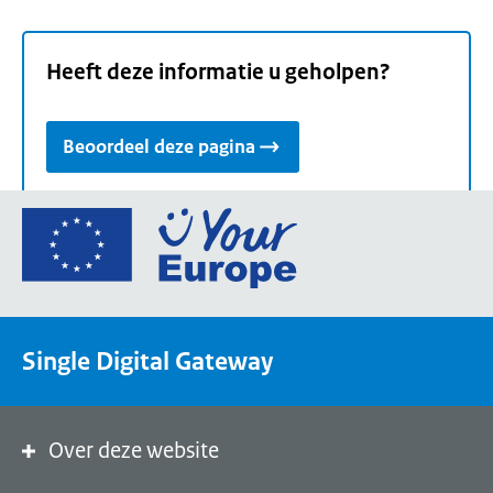
Heeft deze informatie u geholpen?
Beoordeel deze pagina
Ga
naar
de
homepage
van
Single Digital Gateway
Your
Europe,
een
portaal
Over deze website
van