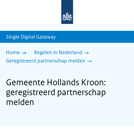
Naar
de
homepage
van
sdg.rijksoverheid.nl
Single Digital Gateway
Home
Regelen in Nederland
Geregistreerd partnerschap melden
Gemeente Hollands Kroon:
geregistreerd partnerschap
melden