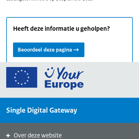
Heeft deze informatie u geholpen?
Beoordeel deze pagina
Ga
naar
de
homepage
van
Single Digital Gateway
Your
Europe,
een
portaal
Over deze website