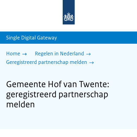
Naar
de
homepage
van
sdg.rijksoverheid.nl
Single Digital Gateway
Home
Regelen in Nederland
Geregistreerd partnerschap melden
Gemeente Hof van Twente:
geregistreerd partnerschap
melden