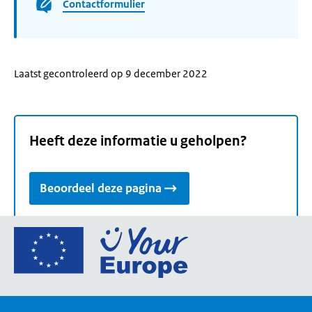
Contactformulier
Laatst gecontroleerd op 9 december 2022
Heeft deze informatie u geholpen?
Beoordeel deze pagina
Ga
naar
de
homepage
van