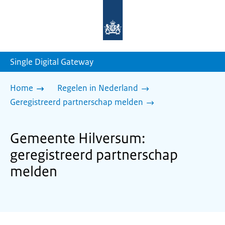
Naar
de
homepage
van
sdg.rijksoverheid.nl
Single Digital Gateway
Home
Regelen in Nederland
Geregistreerd partnerschap melden
Gemeente Hilversum:
geregistreerd partnerschap
melden