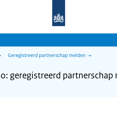
Naar
de
homepage
van
sdg.rijksoverheid.nl
Geregistreerd partnerschap melden
o: geregistreerd partnerschap