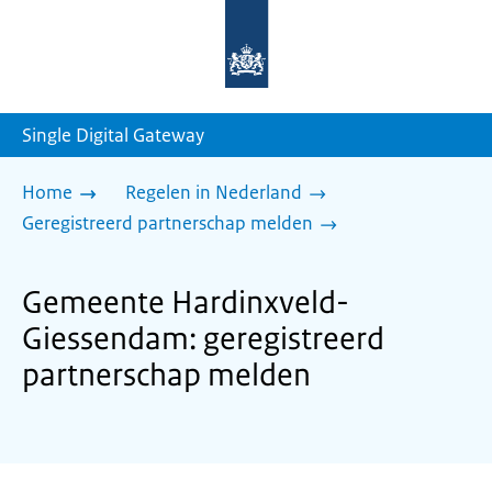
Naar
de
homepage
van
sdg.rijksoverheid.nl
Single Digital Gateway
Home
Regelen in Nederland
Geregistreerd partnerschap melden
Gemeente Hardinxveld-
Giessendam: geregistreerd
partnerschap melden