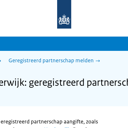
Naar
de
homepage
van
sdg.rijksoverheid.nl
Geregistreerd partnerschap melden
rwijk: geregistreerd partners
eregistreerd partnerschap aangifte, zoals