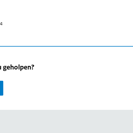
24
u geholpen?