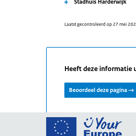
Stadhuis Harderwijk
Laatst gecontroleerd op 27 mei 20
Heeft deze informatie 
Beoordeel deze pagina
Ga
naar