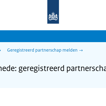
Naar
de
homepage
van
sdg.rijksoverheid.nl
Geregistreerd partnerschap melden
ede: geregistreerd partnersch