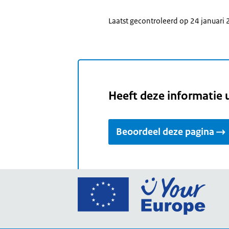
Laatst gecontroleerd op 24 januari
Heeft deze informatie 
Beoordeel deze pagina
Ga
naar
de
home