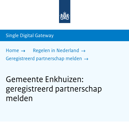
Naar
de
homepage
van
sdg.rijksoverheid.nl
Single Digital Gateway
Home
Regelen in Nederland
Geregistreerd partnerschap melden
Gemeente Enkhuizen:
geregistreerd partnerschap
melden