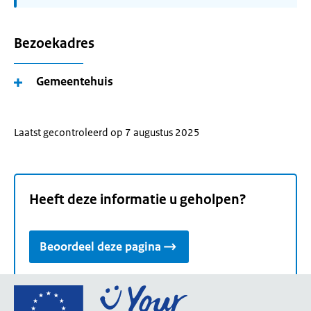
Bezoekadres
Gemeentehuis
Laatst gecontroleerd op 7 augustus 2025
Heeft deze informatie u geholpen?
Beoordeel deze pagina
Ga
naar