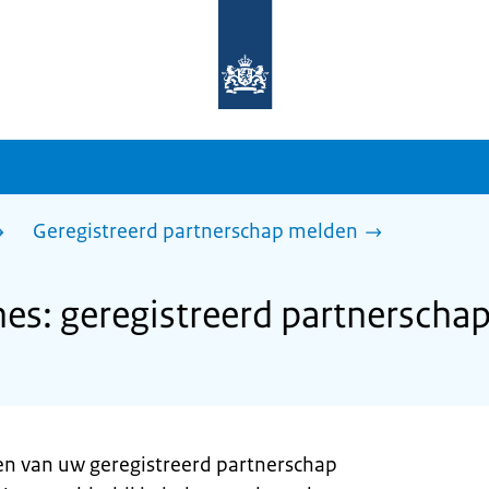
Naar
de
homepage
van
sdg.rijksoverheid.nl
Geregistreerd partnerschap melden
s: geregistreerd partnerscha
en van uw geregistreerd partnerschap