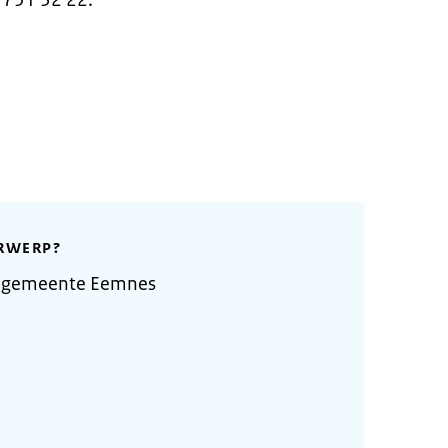
 751 32 22.
RWERP?
e gemeente Eemnes