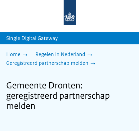
Naar
de
homepage
van
sdg.rijksoverheid.nl
Single Digital Gateway
Home
Regelen in Nederland
Geregistreerd partnerschap melden
Gemeente Dronten:
geregistreerd partnerschap
melden