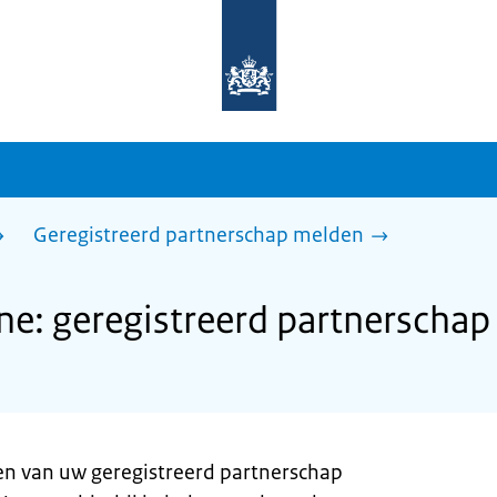
Naar
de
homepage
van
sdg.rijksoverheid.nl
Geregistreerd partnerschap melden
e: geregistreerd partnerscha
en van uw geregistreerd partnerschap