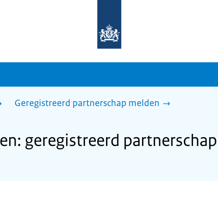
Naar
de
homepage
van
sdg.rijksoverheid.nl
Geregistreerd partnerschap melden
n: geregistreerd partnerscha