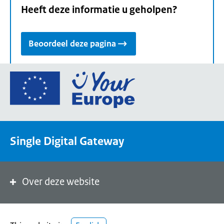
Heeft deze informatie u geholpen?
Beoordeel deze pagina
Ga
naar
de
homepage
van
Single Digital Gateway
Your
Europe,
een
portaal
Over deze website
van
de
Europese