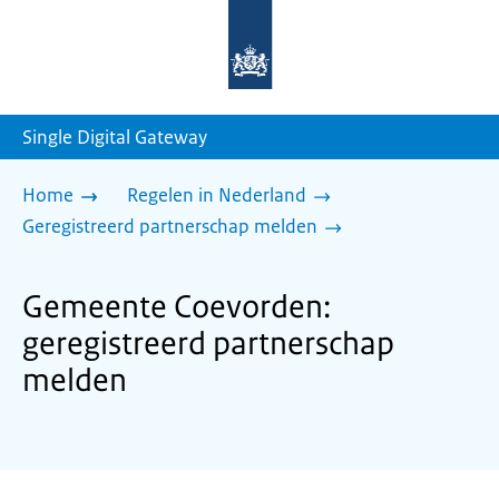
Naar
de
homepage
van
sdg.rijksoverheid.nl
Single Digital Gateway
Home
Regelen in Nederland
Geregistreerd partnerschap melden
Gemeente Coevorden:
geregistreerd partnerschap
melden