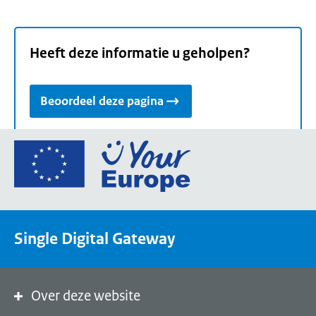
Heeft deze informatie u geholpen?
Beoordeel deze pagina
Ga
naar
de
homepage
van
Single Digital Gateway
Your
Europe,
een
portaal
Over deze website
van