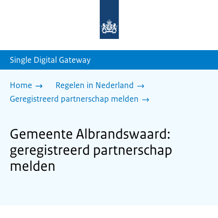
Naar
de
homepage
van
sdg.rijksoverheid.nl
Single Digital Gateway
Home
Regelen in Nederland
Geregistreerd partnerschap melden
Gemeente Albrandswaard:
geregistreerd partnerschap
melden