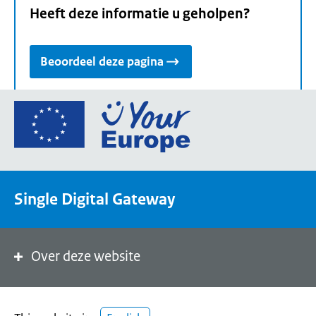
Heeft deze informatie u geholpen?
Beoordeel deze pagina
Ga
naar
de
homepage
van
Single Digital Gateway
Your
Europe,
een
portaal
Over deze website
van
de
Europese