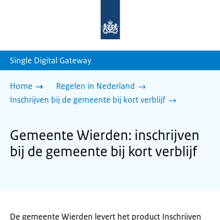
Naar
de
homepage
van
sdg.rijksoverheid.nl
Single Digital Gateway
Home
Regelen in Nederland
Inschrijven bij de gemeente bij kort verblijf
Gemeente Wierden: inschrijven
bij de gemeente bij kort verblijf
De gemeente Wierden levert het product Inschrijven