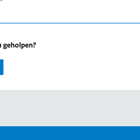
u geholpen?
page