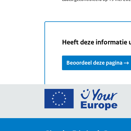
Heeft deze informatie 
Beoordeel deze pagina
Ga
naar
de
home
van