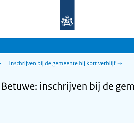
Naar
de
homepage
van
sdg.rijksoverheid.nl
Inschrijven bij de gemeente bij kort verblijf
etuwe: inschrijven bij de geme