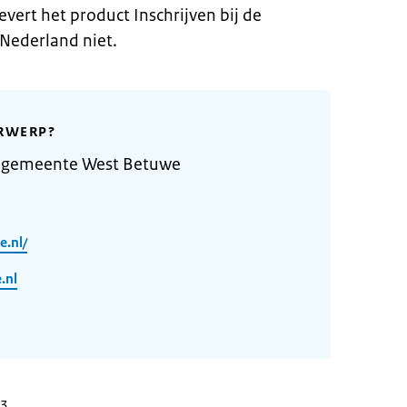
ert het product Inschrijven bij de
 Nederland niet.
RWERP?
e gemeente West Betuwe
.nl/
.nl
23