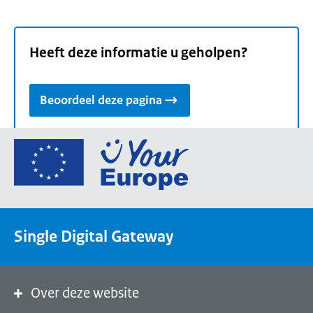
Heeft deze informatie u geholpen?
Beoordeel deze pagina
Ga
naar
de
homepage
van
Single Digital Gateway
Your
Europe,
een
portaal
Over deze website
van