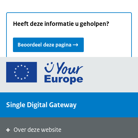
Heeft deze informatie u geholpen?
Beoordeel deze pagina
Ga
naar
de
homepage
van
Single Digital Gateway
Your
Europe,
een
portaal
Over deze website
van