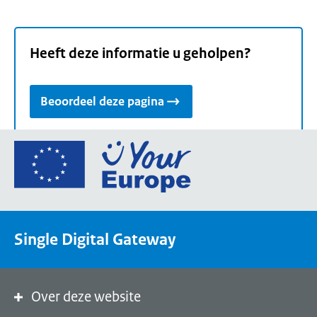
Heeft deze informatie u geholpen?
Beoordeel deze pagina
Ga
naar
de
homepage
van
Single Digital Gateway
Your
Europe,
een
portaal
Over deze website
van