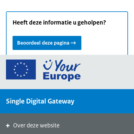
Heeft deze informatie u geholpen?
Beoordeel deze pagina
Ga
naar
de
homepage
van
Single Digital Gateway
Your
Europe,
een
portaal
Over deze website
van