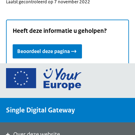
Laatst gecontroleerd op 7 november 2022
Heeft deze informatie u geholpen?
Beoordeel deze pagina
Ga
naar
de
homepage
van
Single Digital Gateway
Your
Europe,
een
portaal
Over deze website