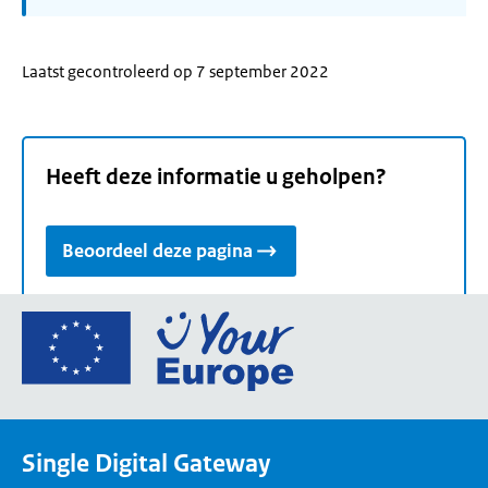
Laatst gecontroleerd op 7 september 2022
Heeft deze informatie u geholpen?
Beoordeel deze pagina
Ga
naar
de
homepage
van
Single Digital Gateway
Your
Europe,