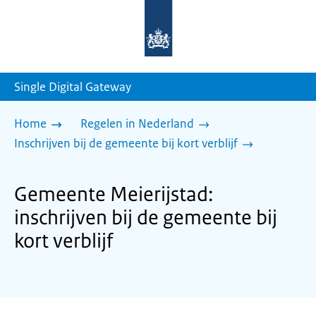
Naar
de
homepage
van
sdg.rijksoverheid.nl
Single Digital Gateway
Home
Regelen in Nederland
Inschrijven bij de gemeente bij kort verblijf
Gemeente Meierijstad:
inschrijven bij de gemeente bij
kort verblijf