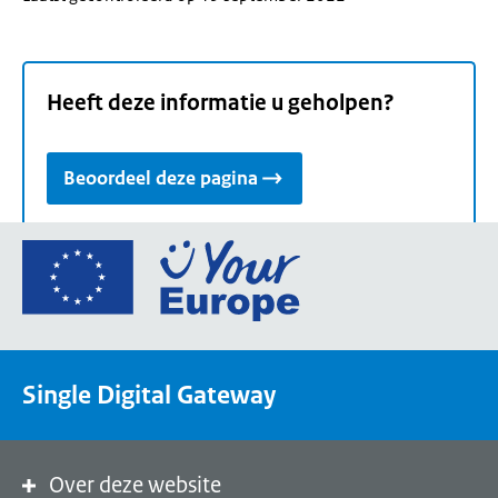
Heeft deze informatie u geholpen?
Beoordeel deze pagina
Ga
naar
de
homepage
van
Single Digital Gateway
Your
Europe,
een
portaal
Over deze website