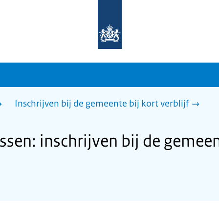
Naar
de
homepage
van
sdg.rijksoverheid.nl
Inschrijven bij de gemeente bij kort verblijf
en: inschrijven bij de gemeent