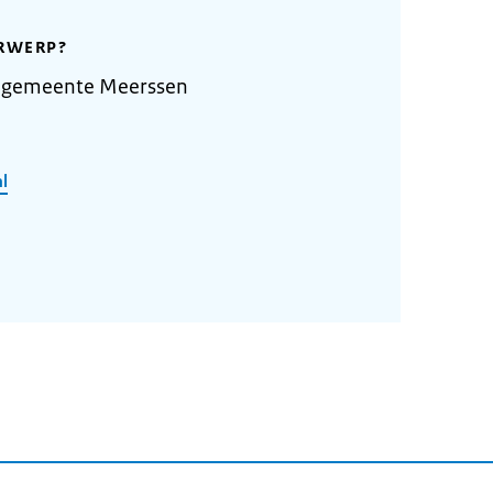
RWERP?
e gemeente Meerssen
l