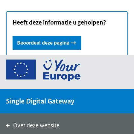
Heeft deze informatie u geholpen?
Beoordeel deze pagina
Ga
naar
de
homepage
van
Single Digital Gateway
Your
Europe,
een
portaal
Over deze website
van