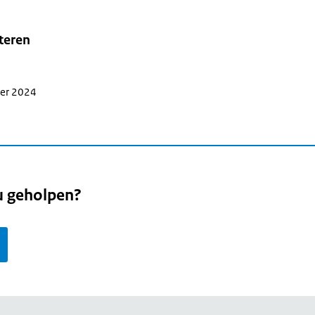
teren
ber 2024
u geholpen?