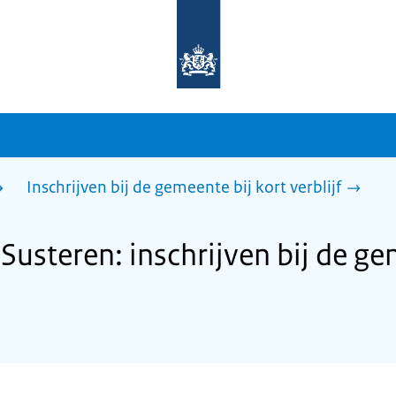
Naar
de
homepage
van
sdg.rijksoverheid.nl
Inschrijven bij de gemeente bij kort verblijf
usteren: inschrijven bij de ge