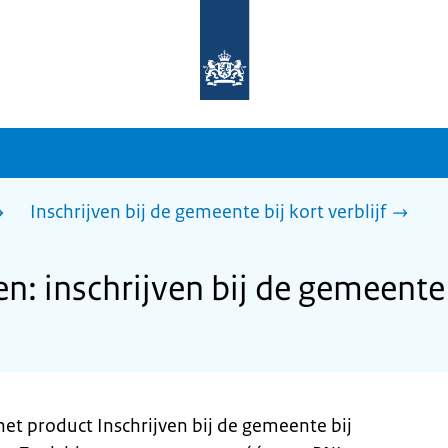
Naar
de
homepage
van
sdg.rijksoverheid.nl
Inschrijven bij de gemeente bij kort verblijf
 inschrijven bij de gemeente bi
et product Inschrijven bij de gemeente bij