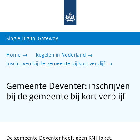
Naar
de
homepage
van
sdg.rijksoverheid.nl
Single Digital Gateway
Home
Regelen in Nederland
Inschrijven bij de gemeente bij kort verblijf
Gemeente Deventer: inschrijven
bij de gemeente bij kort verblijf
De gemeente Deventer heeft geen RNI-loket.