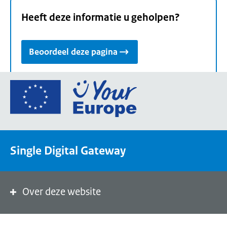
Heeft deze informatie u geholpen?
Beoordeel deze pagina
Ga
naar
de
homepage
van
Single Digital Gateway
Your
Europe,
een
portaal
Over deze website
van
de
Europese