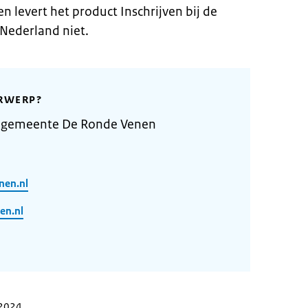
levert het product Inschrijven bij de
 Nederland niet.
RWERP?
e gemeente De Ronde Venen
nen.nl
en.nl
 2024