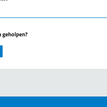
u geholpen?
page