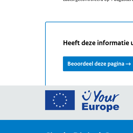
Heeft deze informatie 
Beoordeel deze pagina
Ga
naar
de
home
van