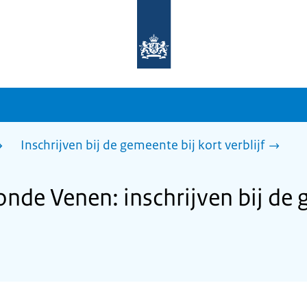
Naar
de
homepage
van
sdg.rijksoverheid.nl
Inschrijven bij de gemeente bij kort verblijf
de Venen: inschrijven bij de 