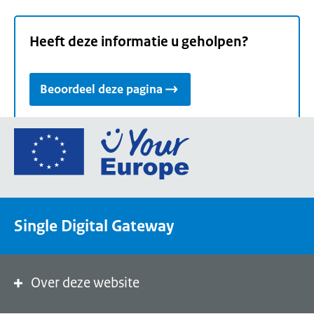
Heeft deze informatie u geholpen?
Beoordeel deze pagina
Ga
naar
de
homepage
van
Single Digital Gateway
Your
Europe,
een
portaal
Over deze website
van
de