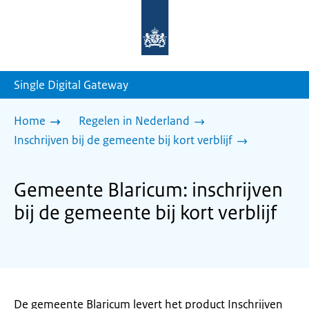
Naar
de
homepage
van
sdg.rijksoverheid.nl
Single Digital Gateway
Home
Regelen in Nederland
Inschrijven bij de gemeente bij kort verblijf
Gemeente Blaricum: inschrijven
bij de gemeente bij kort verblijf
De gemeente Blaricum levert het product Inschrijven