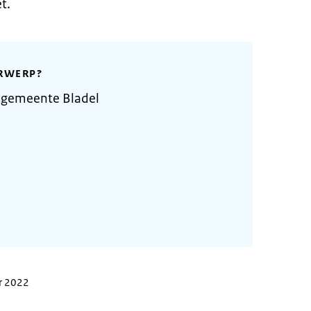
t.
RWERP?
 gemeente Bladel
r 2022