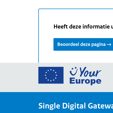
Heeft deze informatie 
Beoordeel deze pagina
Ga
naar
de
home
van
Single Digital Gatew
Your
Europ