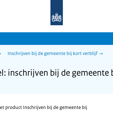
Naar
de
homepage
van
sdg.rijksoverheid.nl
Inschrijven bij de gemeente bij kort verblijf
 inschrijven bij de gemeente bi
et product Inschrijven bij de gemeente bij