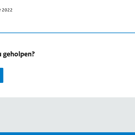
r 2022
u geholpen?
page