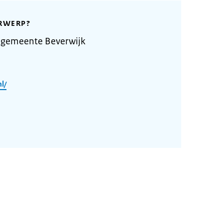
RWERP?
 gemeente Beverwijk
l/