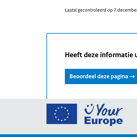
Laatst gecontroleerd op 7 decembe
Heeft deze informatie 
Beoordeel deze pagina
Ga
naar
de
home