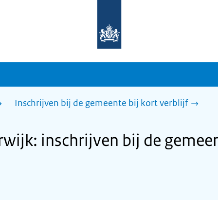
Naar
de
homepage
van
sdg.rijksoverheid.nl
Inschrijven bij de gemeente bij kort verblijf
ijk: inschrijven bij de gemeent