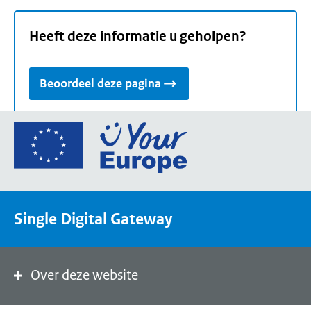
Heeft deze informatie u geholpen?
Beoordeel deze pagina
Ga
naar
de
homepage
van
Single Digital Gateway
Your
Europe,
een
portaal
Over deze website
van
de