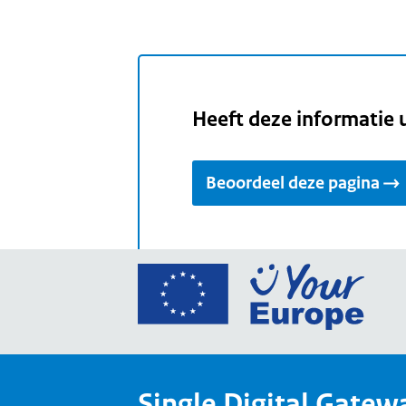
Heeft deze informatie 
Beoordeel deze pagina
Ga
naar
de
home
van
Single Digital Gatew
Your