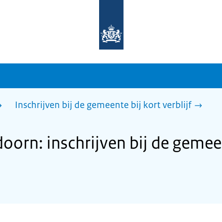
Naar
de
homepage
van
sdg.rijksoverheid.nl
Inschrijven bij de gemeente bij kort verblijf
orn: inschrijven bij de gemeen