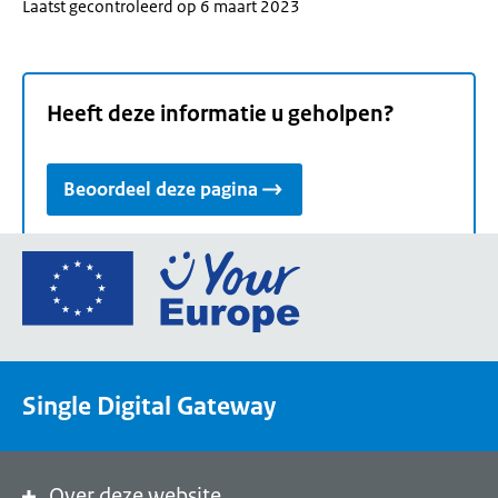
Laatst gecontroleerd op 6 maart 2023
Heeft deze informatie u geholpen?
Beoordeel deze pagina
Ga
naar
de
homepage
van
Single Digital Gateway
Your
Europe,
een
portaal
Over deze website